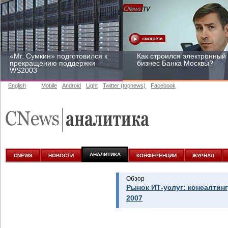
«Mr. Сумкин» подготовился к
Как строился электронный
прекращению поддержки
бизнес Банка Москвы?
WS2003
English
Mobile
Android
Light
Twitter (topnews)
Facebook
Заоблачная оптимизация:
Рейтинг CNewsInfrastructur
как Faberlic изменил подход
2015: приглашаем
к аналитике
участвовать
АНАЛИТИКА
CNEWS
НОВОСТИ
КОНФЕРЕНЦИИ
ЖУРНАЛ
Обзор
Рынок ИТ-услуг: консалтинг
2007