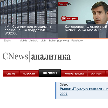
«Mr. Сумкин» подготовился к
Как строился электронный
прекращению поддержки
бизнес Банка Москвы?
WS2003
English
Mobile
Android
Light
Twitter (topnews)
Facebook
Заоблачная оптимизация:
Рейтинг CNewsInfrastructur
как Faberlic изменил подход
2015: приглашаем
к аналитике
участвовать
АНАЛИТИКА
CNEWS
НОВОСТИ
КОНФЕРЕНЦИИ
ЖУРНАЛ
Обзор
Рынок ИТ-услуг: консалтинг
2007