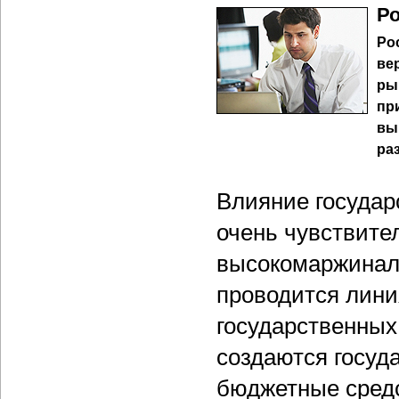
Ро
Ро
ве
ры
пр
вы
ра
Влияние государ
очень чувствите
высокомаржиналь
проводится лини
государственных 
создаются госуд
бюджетные средс