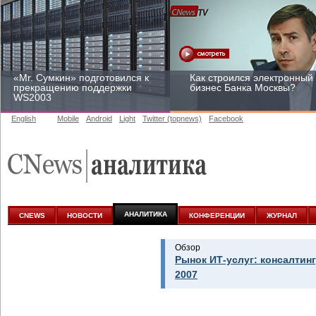
«Mr. Сумкин» подготовился к
Как строился электронный
прекращению поддержки
бизнес Банка Москвы?
WS2003
English
Mobile
Android
Light
Twitter (topnews)
Facebook
Заоблачная оптимизация:
Рейтинг CNewsInfrastructur
как Faberlic изменил подход
2015: приглашаем
к аналитике
участвовать
АНАЛИТИКА
CNEWS
НОВОСТИ
КОНФЕРЕНЦИИ
ЖУРНАЛ
Обзор
Рынок ИТ-услуг: консалтинг
2007