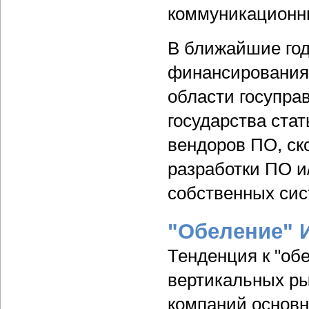
коммуникационны
В ближайшие го
финансирования 
области госупра
государства ста
вендоров ПО, ск
разработки ПО и
собственных сис
"Обеление" 
Тенденция к "об
вертикальных ры
компаний основн