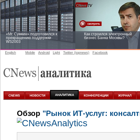
«Mr. Сумкин» подготовился к
Как строился электронный
прекращению поддержки
бизнес Банка Москвы?
WS2003
English
Mobile
Android
Light
Twitter (topnews)
Facebook
Заоблачная оптимизация: как
Рейтинг CNewsInfrastructure 20
Faberlic изменил подход к
приглашаем участвовать
аналитике
АНАЛИТИКА
CNEWS
НОВОСТИ
КОНФЕРЕНЦИИ
ЖУРНАЛ
Обзор
"Рынок ИТ-услуг: консалт