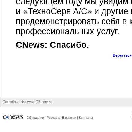
следующем году мы увидим м
и «ТехноСерв А/С» и другие 
продемонстрировать себя в 
профессиональных услуг.
CNews: Спасибо.
Вернуться
Техноблог
|
Форумы
|
ТВ
|
Архив
Об издании
|
Реклама
|
Вакансии
|
Контакты