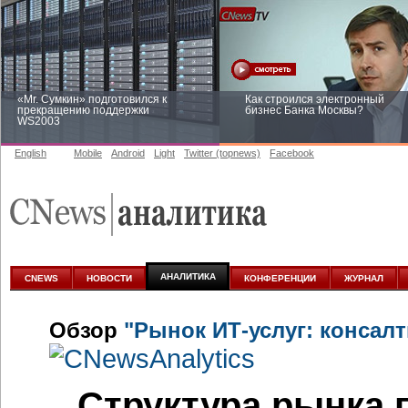
«Mr. Сумкин» подготовился к
Как строился электронный
прекращению поддержки
бизнес Банка Москвы?
WS2003
English
Mobile
Android
Light
Twitter (topnews)
Facebook
Заоблачная оптимизация: как
Рейтинг CNewsInfrastructure 20
Faberlic изменил подход к
приглашаем участвовать
аналитике
АНАЛИТИКА
CNEWS
НОВОСТИ
КОНФЕРЕНЦИИ
ЖУРНАЛ
Обзор
"Рынок ИТ-услуг: консалт
Структура рынка п