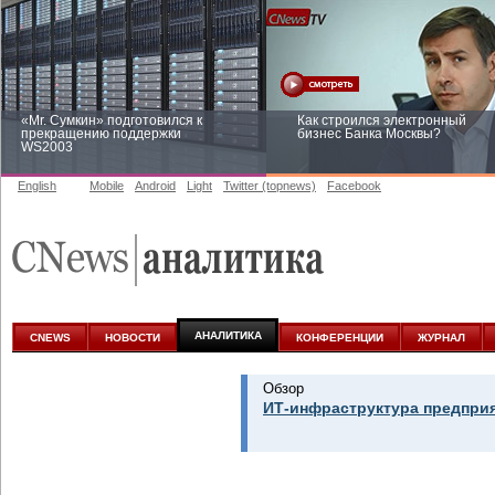
«Mr. Сумкин» подготовился к
Как строился электронный
прекращению поддержки
бизнес Банка Москвы?
WS2003
English
Mobile
Android
Light
Twitter (topnews)
Facebook
Заоблачная оптимизация: как
Рейтинг CNewsInfrastructure 20
Faberlic изменил подход к
приглашаем участвовать
аналитике
АНАЛИТИКА
CNEWS
НОВОСТИ
КОНФЕРЕНЦИИ
ЖУРНАЛ
Обзор
ИТ-инфраструктура предприя