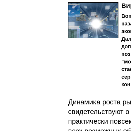
Ви
Воп
наз
эко
Дал
доп
поз
"мо
ста
сер
кон
Динамика роста ры
свидетельствуют о
практически повсе
всех возможных обл