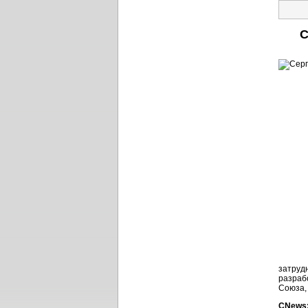
С
затруд
разраб
Союза,
CNews: