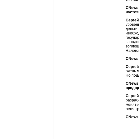
CNews:
настоя
Сергей
уровень
деньги.
необход
госуда
западн
воплощ
Налого
CNews:
Сергей
очень 
Но под
CNews:
предпр
Сергей
разраб
менять
регист
CNews: