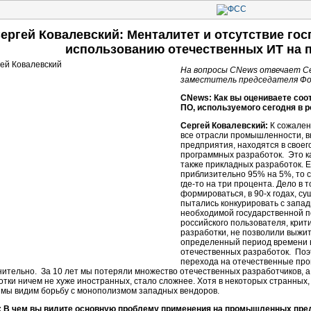
ергей Ковалевский: Менталитет и отсутствие го
использованию отечественных ИТ на 
На вопросы CNews отвечает Се
заместитель председателя Фо
CNews: Как вы оцениваете соо
ПО, используемого сегодня в
Сергей Ковалевский:
К сожален
все отрасли промышленности, в
предприятия, находятся в своег
программных разработок. Это к
также прикладных разработок. 
приблизительно 95% на 5%, то 
где-то на три процента. Дело в т
формироваться, в 90-х годах, 
пытались конкурировать с запа
необходимой государственной 
российского пользователя, кри
разработки, не позволили выжит
определенный период времени в
отечественных разработок. Поэ
перехода на отечественные пр
нительно. За 10 лет мы потеряли множество отечественных разработчиков, а 
отки ничем не хуже иностранных, стало сложнее. Хотя в некоторых странных,
 мы видим борьбу с монополизмом западных вендоров.
 В чем вы видите основную проблему применения на промышленных пред