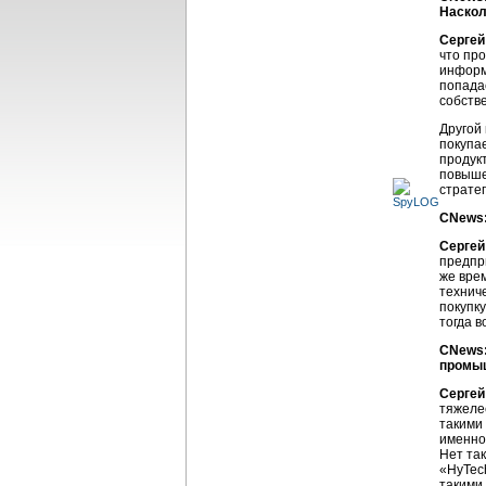
Наскол
Сергей
что пр
информа
попада
собств
Другой
покупа
продук
повыше
страте
CNews:
Сергей
предпр
же врем
технич
покупку
тогда 
CNews:
промыш
Сергей
тяжеле
такими
именно
Нет та
«HyTech
такими