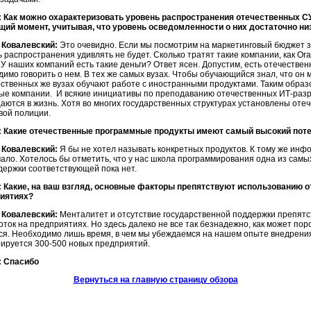
 Как можно охарактеризовать уровень распространения отечественных 
щий момент, учитывая, что уровень осведомленности о них достаточно низ
 Ковалевский:
Это очевидно. Если мы посмотрим на маркетинговый бюджет з
 распространения удивлять не будет. Сколько тратят такие компании, как Ora
 У наших компаний есть такие деньги? Ответ ясен. Допустим, есть отечественн
имо говорить о нем. В тех же самых вузах. Чтобы обучающийся знал, что он м
рственных же вузах обучают работе с иностранными продуктами. Таким образо
ые компании. И всякие инициативы по преподаванию отечественных ИТ-разр
аются в жизнь. Хотя во многих государственных структурах установлены от
вой полиции.
 Какие отечественные программные продукты имеют самый высокий поте
 Ковалевский:
Я бы не хотел называть конкретных продуктов. К тому же инфо
мало. Хотелось бы отметить, что у нас школа программирования одна из самы
держки соответствующей пока нет.
 Какие, на ваш взгляд, основные факторы препятствуют использованию о
иятиях?
 Ковалевский:
Менталитет и отсутствие государственной поддержки препят
оток на предприятиях. Но здесь далеко не все так безнадежно, как может по
ся. Необходимо лишь время, в чем мы убеждаемся на нашем опыте внедрения
рируется 300-500 новых предприятий.
 Спасибо
Вернуться на главную страницу обзора