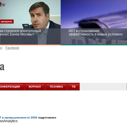
ак строился электронный
ИКТ в страховании:
изнес Банка Москвы?
эффективность в новых условиях
s)
Facebook
ейтинг CNewsInfrastructure 2015:
Информационная безопасность
риглашаем участвовать
бизнеса и госструктур: развитие в
новых условиях
ОНФЕРЕНЦИИ
ЖУРНАЛ
ТЕХНИКА
ТВ
Т в промышленности 2006
подготовлен