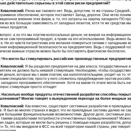
ько действительно серьезны в этой связи риски предприятий?
 Ковалевский:
Риска как такового нет. Ведь, допустим, те же страны Средней
ограммное обеспечение, которое поставляет Запад, дорогое. Они четко поним
ционное влияние этих фирм, а то, что затраты на закупку западного ПО прос
ем во все большую зависимость от западных гигантов, хотя те же средства м
енных продуктов.
 вопрос: а за что мы платим колоссальные деньги, не взирая на информацио
ем не сам программный продукт, а право на его использование. Ведь можно б
та. Не из чувств патриотизма или желания помериться силами с западными ко
ния информационной безопасности на предприятиях. Ведь с поддержкой гос
гически важные отрасли можно было бы поставлять фактически бесплатно.
 Что могло бы стимулировать российские производственные предприятия 
 Ковалевский:
Я бы разделил предприятия на два класса: государственные и
иятиях не должно быть никакой стимуляции. Необходимо, чтобы государствен
я деньги, которые мы с вами платим, как налогоплательщики, уходят на то, ч
еским специалистом, просто у него сложилось предубеждение против российс
 западного программного обеспечения. Хотя на каком-то этапе могла быть на
вопрос стимуляции просто отпадет
 Насколько вообще продукты отечественной разработки способны покрыт
ленников? Многие говорят о вынужденном переходе на более мощные з
 Ковалевский:
Как известно, существуют системные разработки и прикладны
е. Я был во многих странах и видел, что их прикладные системы далеко не с
 уж большими функциональными возможностями. Другое дело, системные разр
 такими разработками потребности отечественных промышленников? Можно по
ких задач, которые не могли быть решены с помощью наших разработок, допу
».То, что мы внедрили в ФСС на всей территории нашей страны, уже говорит 
 задачами.