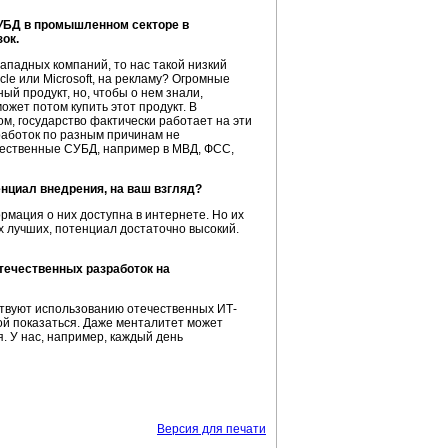
СУБД в промышленном секторе в
ок.
ападных компаний, то нас такой низкий
cle или Microsoft, на рекламу? Огромные
ый продукт, но, чтобы о нем знали,
ожет потом купить этот продукт. В
м, государство фактически работает на эти
аботок по разным причинам не
ечественные СУБД, например в МВД, ФСС,
нциал внедрения, на ваш взгляд?
рмация о них доступна в интернете. Но их
х лучших, потенциал достаточно высокий.
течественных разработок на
ствуют использованию отечественных ИТ-
рой показаться. Даже менталитет может
. У нас, например, каждый день
Версия для печати