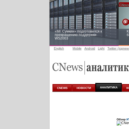
«Mr. Сумкин» подготовился к
К
прекращению поддержки
б
WS2003
English
Mobile
Android
Light
Twitter (topnew
Заоблачная оптимизация: как
Р
Faberlic изменил подход к
п
аналитике
АНАЛИТИКА
CNEWS
НОВОСТИ
К
Обзор
И