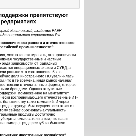
споддержки препятствуют
предприятиях
ргей Ковалевский, академик РАЕН,
нда социального страхования РФ.
тношение иностранного и отечественного
 российской промышленности?
ию, можно констатировать, что практически
ключая государственные и частные
о рода зависимости от западных
асается операционных систем и СУБД, а
Если раньше это соотношение было
сейчас доля иностранного ПО увеличилась
ом, что в те времена, когда рынок начинал
существовали отечественные фирмы, которые
дными брендами. Однако отсутствие
поддержки, помноженное на менталитет
тически воспринимающего отечественные ИТ-
ь большинству таких компаний. И через
 ряде структур был осуществлен отказ от
тому сейчас обосновать актуальность
ограммные продукты достаточно
убедить пользователя в том, что наши
 например, в ряде республик бывшего
приятиях иностранных разработок?