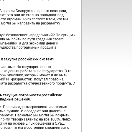
 Азии или Белоруссия, просто осознали,
ают, что они не столько попадают под
то огромны. Риск состоит в том, что мы
ы могли бы направить на разработку
нную безопасность предприятий? По сути, мы
ыло бы пойти по пути создания своего
мпаниями, а для экономии денег и
ударства программный продукт в
к закупке российских систем?
 частные. На государственных
ные деньги работали на государство. В то
тобы чиновник, который может и не быть
кий ИТ-разработок, покупал право на
чата разработка отечественного продукта. И
ь текущие потребности российских
ападные решения.
е. По прикладным сравнивать несколько
амые лучшие. И обладают они далеко не
аботки. Насколько мы могли бы покрыть
чти твердо заявить: на все 100%. Легко.
стим на основе Linux-решений и СУБД
о том, что мы в состоянии справляться с