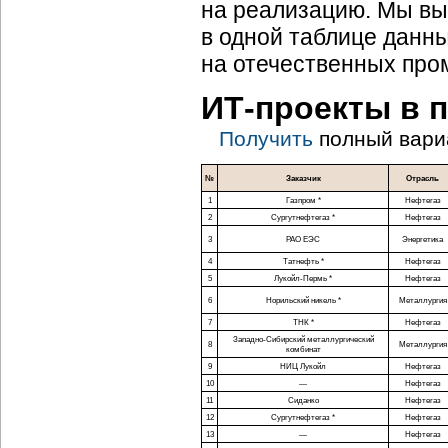
на реализацию. Мы вы
в одной таблице данн
на отечественных про
ИТ-проекты
в 
Получить
полный вари
№
Заказчик
Отрасль
1
Газпром *
Нефтегаз
2
Сургутнефтегаз *
Нефтегаз
3
РАО ЕЭС
Энергетика
4
Татнефть *
Нефтегаз
5
Лукойл-Пермь
*
Нефтегаз
6
Норильский никель *
Металлургия
7
ТНК *
Нефтегаз
Западно-Сибирский
металлургический
8
Металлургия
комбинат
9
НИЦ Лукойл
Нефтегаз
10
—
Нефтегаз
11
Сиданко
Нефтегаз
12
Сургутнефтегаз *
Нефтегаз
13
—
Нефтегаз