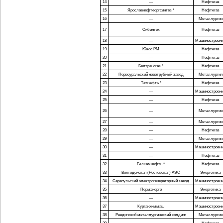
14
—
Нефтегаз
15
Ярославнефтеоргсинтез *
Нефтегаз
16
—
Металлургия
17
Сибинтек
Нефтегаз
18
—
Машиностроен
19
Юкос РМ
Нефтегаз
20
—
Нефтегаз
21
Белтрансгаз *
Нефтегаз
22
Первоуральский новотрубный завод
Металлургия
23
Татнефть *
Нефтегаз
24
—
Машиностроен
25
—
Нефтегаз
26
—
Металлургия
27
—
Металлургия
28
—
Нефтегаз
29
—
Металлургия
30
—
Машиностроен
31
—
Нефтегаз
32
Белкамнефть *
Нефтегаз
33
Волгодонская (Ростовская) АЭС
Энергетика
34
Сарапульский электрогенераторный завод
Машиностроен
35
Пермэнерго
Энергетика
36
—
Машиностроен
37
Курганхиммаш
Машиностроен
38
Ревдинский металлургический холдинг
Металлургия