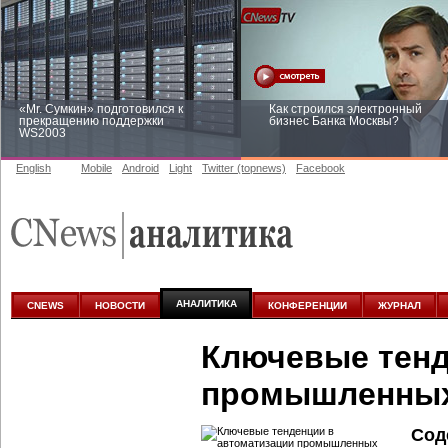
«Mr. Сумкин» подготовился к
Как строился электронный
прекращению поддержки
бизнес Банка Москвы?
WS2003
English
Mobile
Android
Light
Twitter (topnews)
Facebook
Заоблачная оптимизация: как
Рейтинг CNewsInfrastructure 20
Faberlic изменил подход к
приглашаем участвовать
аналитике
АНАЛИТИКА
CNEWS
НОВОСТИ
КОНФЕРЕНЦИИ
ЖУРНАЛ
Ключевые тенд
промышленных
Сод