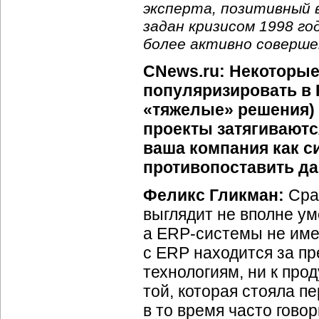
эксперта, позитивный 
задан кризисом 1998 го
более активно соверше
CNews.ru: Некоторые
популяризировать в 
«тяжелые» решения) 
проекты затягиваются
ваша компания как с
противопоставить д
Феликс Гликман:
Сраз
выглядит не вполне ум
а ERP-системы не имею
с ERP находится за п
технологиям, ни к про
той, которая стояла пе
в то время часто гово