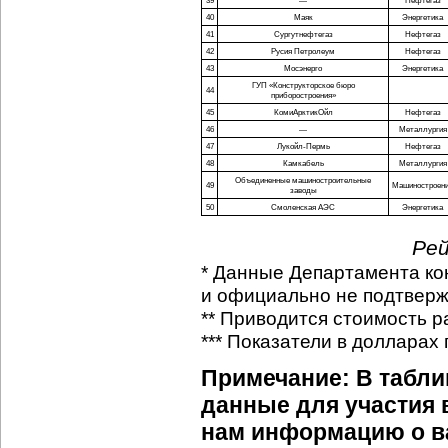
39
—
Нефтегаз
40
Маяк
Энергетика
41
Сургутнефтегаз
Нефтегаз
42
Русия Петролеум
Нефтегаз
43
Мосэнерго
Энергетика
ГУП «Конструкторское бюро
44
приборостроения»
45
КомиАрктикОйл
Нефтегаз
46
—
Металлургия
47
Лукойл-Пермь
Нефтегаз
48
Камкабель
Металлургия
Объединенные машиностроительные
49
Машиностроен
заводы
50
Смоленская АЭС
Энергетика
Рей
* Данные Департамента ко
и официально не подтвер
** Приводится стоимость р
*** Показатели в долларах
Примечание: В табл
данные для участия 
нам информацию о 