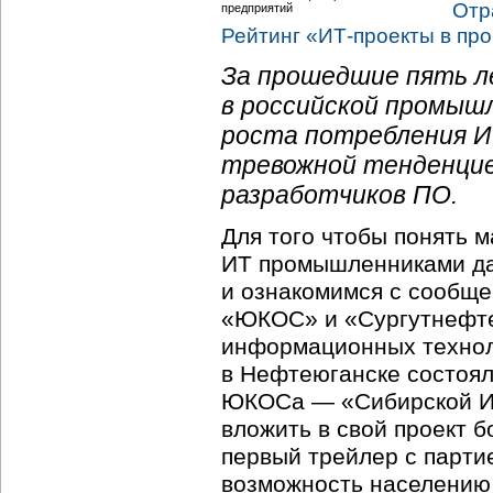
Отр
Рейтинг «
ИТ-проекты
в пр
За прошедшие пять л
в российской промыш
роста потребления ИТ
тревожной тенденцие
разработчиков ПО.
Для того чтобы понять 
ИТ промышленниками дав
и ознакомимся с сообще
«ЮКОС» и «Сургутнефтег
информационных технол
в Нефтеюганске состоял
ЮКОСа — «Сибирской Ин
вложить в свой проект 
первый трейлер с парти
возможность населению 