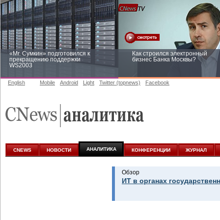
«Mr. Сумкин» подготовился к
Как строился электронный
прекращению поддержки
бизнес Банка Москвы?
WS2003
English
Mobile
Android
Light
Twitter (topnews)
Facebook
Заоблачная оптимизация: как
Рейтинг CNewsInfrastructure 20
Faberlic изменил подход к
приглашаем участвовать
аналитике
АНАЛИТИКА
CNEWS
НОВОСТИ
КОНФЕРЕНЦИИ
ЖУРНАЛ
Обзор
ИТ в органах государствен