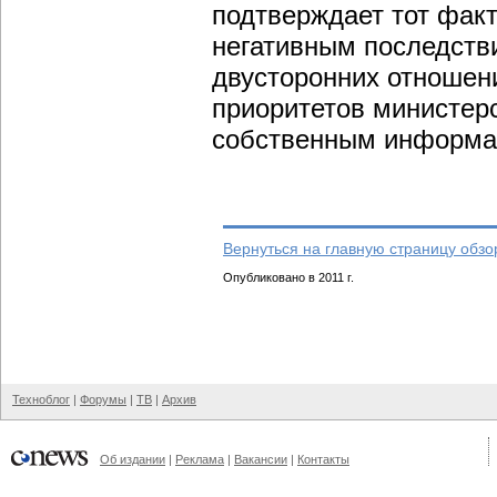
подтверждает тот факт
негативным последств
двусторонних отношени
приоритетов министерс
собственным информа
Вернуться на главную страницу обзо
Опубликовано в 2011 г.
Техноблог
|
Форумы
|
ТВ
|
Архив
Об издании
|
Реклама
|
Вакансии
|
Контакты