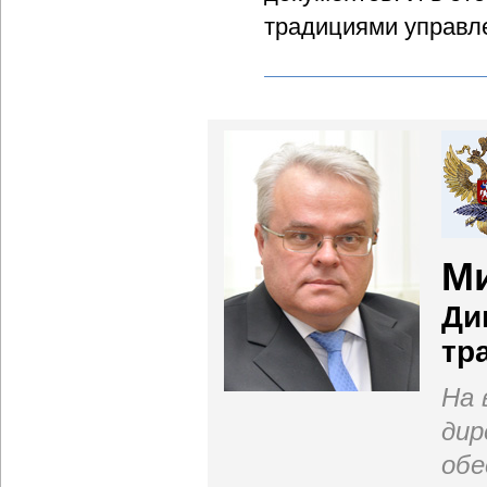
традициями управле
М
Ди
тр
На 
дир
обе