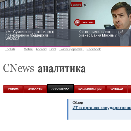
«Mr. Сумкин» подготовился к
Как строился электронный
прекращению поддержки
бизнес Банка Москвы?
WS2003
English
Mobile
Android
Light
Twitter (topnews)
Facebook
Заоблачная оптимизация: как
Рейтинг CNewsInfrastructure 20
Faberlic изменил подход к
приглашаем участвовать
аналитике
АНАЛИТИКА
CNEWS
НОВОСТИ
КОНФЕРЕНЦИИ
ЖУРНАЛ
Обзор
ИТ в органах государствен