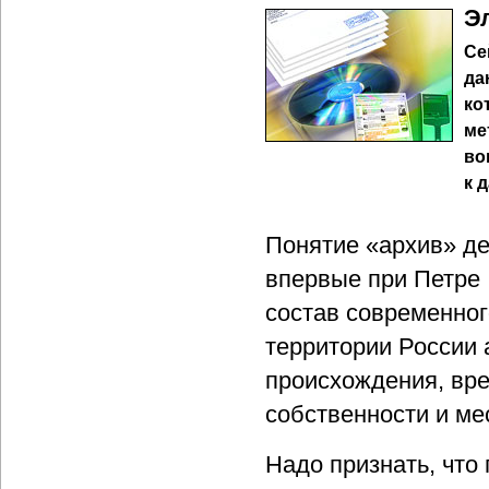
Э
Се
да
ко
ме
во
к 
Понятие «архив» де
впервые при Петре 
состав современно
территории России 
происхождения, вре
собственности и ме
Надо признать, что