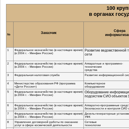
100 кру
в органах госу
Сфера
Заказчик
№
информатиза
1
Федеральное казначейство (в настоящее время)
Развитие ведомственной 
(в 2004 г. - Минфин России)
сети
2
Федеральное казначейство (в настоящее время)
Аппаратные и программно-
(в 2004 г. - Минфин России)
технические
средства
3
Федеральная налоговая служба
Развитие информационной си
4
Министерство образования РФ (программа
Компьютерное
«Дети России»)
оборудование
5
Федеральное казначейство (в настоящее время)
Оборудование информац
(в 2004 г. - Минфин России)
подсистем СИО объектов 
6
Федеральное казначейство (в настоящее время)
Аппаратно-программные средс
(в 2004 г. - Минфин России)
безопасности и контроля СИО 
7
Федеральное казначейство (в настоящее время)
Дизель-генераторные установк
(в 2004 г. - Минфин России)
УФК
8
Управление договорной работы по оказанию
Сетевые
услуг в сфере космической деятельности
технологии