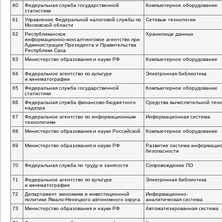
60
Федеральная служба государственной
Компьютерное оборудование
статистики
61
Управление Федеральной налоговой службы по
Сетевые технологии
Московской области
62
Республиканское
Хранилище данных
информационно-консалтинговое
агентство при
Администрации Президента и Правительства
Республики Саха
63
Министерство образования и науки РФ
Компьютерное оборудование
64
Федеральное агентство по культуре
Электронная библиотека
и кинематографии
65
Федеральная служба государственной
Компьютерное оборудование
статистики
66
Федеральная служба
финансово-бюджетного
Средства вычислительной техн
надзора
67
Федеральное агентство по информационным
Информационная система
технологиям
68
Министерство образования и науки Российской
Компьютерное оборудование
69
Министерство образования и науки РФ
Развитие система информаци
безопасности
70
Федеральная служба по труду и занятости
Сопровождение ПО
71
Федеральное агентство по культуре
Электронная библиотека
и кинематографии
72
Департамент экономики и инвестиционной
Информационно-
политики
Ямало-Ненецкого
автономного округа
аналитическая
система
73
Министерство образования и науки РФ
Автоматизированная система