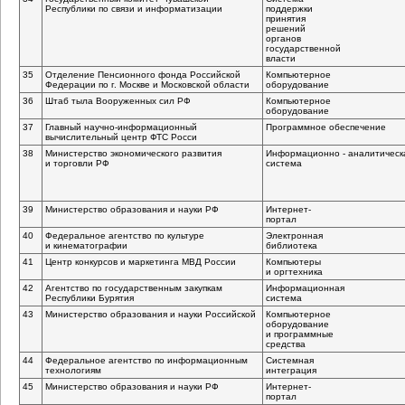
Республики по связи и информатизации
поддержки
принятия
решений
органов
государственной
власти
35
Отделение Пенсионного фонда Российской
Компьютерное
Федерации по г. Москве и Московской области
оборудование
36
Штаб тыла Вооруженных сил РФ
Компьютерное
оборудование
37
Главный
научно-информационный
Программное обеспечение
вычислительный центр ФТС Росси
38
Министерство экономического развития
Информационно - аналитическ
и торговли РФ
система
39
Министерство образования и науки РФ
Интернет-
портал
40
Федеральное агентство по культуре
Электронная
и кинематографии
библиотека
41
Центр конкурсов и маркетинга МВД России
Компьютеры
и оргтехника
42
Агентство по государственным закупкам
Информационная
Республики Бурятия
система
43
Министерство образования и науки Российской
Компьютерное
оборудование
и программные
средства
44
Федеральное агентство по информационным
Системная
технологиям
интеграция
45
Министерство образования и науки РФ
Интернет-
портал