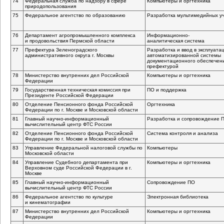
74
Федеральная служба по надзору в сфере
Компьютеры и оргтехника
природопользования
75
Федеральное агентство по образованию
Разработка мультимедийных у
76
Департамент агропромышленного комплекса
Информационно-
и продовольствия Пермской области
аналитическая
система
77
Префектура Зеленоградского
Разработка и ввод в эксплуат
административного округа г. Москвы
автоматизированной системы
документационного обеспечен
префектурой
78
Министерство внутренних дел Российской
Компьютеры и оргтехника
Федерации
79
Государственная техническая комиссия при
ПО и поддержка
Президенте Российской Федерации
80
Отделение Пенсионного фонда Российской
Оргтехника
Федерации по г. Москве и Московской области
81
Главный
научно-информационный
Разработка и сопровождение 
вычислительный центр ФТС России
82
Отделение Пенсионного фонда Российской
Система контроля и анализа
Федерации по г. Москве и Московской области
83
Управление Федеральной налоговой службы по
Компьютеры
Московской области
84
Управление Судебного департамента при
Компьютеры и оргтехника
Верховном суде Российской Федерации в г.
Москве
85
Главный
научно-информационный
Сопровождение ПО
вычислительный центр ФТС России
86
Федеральное агентство по культуре
Электронная библиотека
и кинематографии
87
Министерство внутренних дел Российской
Компьютеры и оргтехника
Федерации