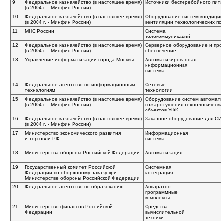
9
Федеральное казначейство (в настоящее время)
Источники бесперебойного пит
(в 2004 г. - Минфин России)
10
Федеральное казначейство (в настоящее время)
Оборудование систем кондици
(в 2004 г. - Минфин России)
вентиляции технологических 
11
МНС России
Система
телекоммуникаций
12
Федеральное казначейство (в настоящее время)
Серверное оборудование и пр
(в 2004 г. - Минфин России)
обеспечение
13
Управление информатизации города Москвы
Автоматизированная
информационная
система
14
Федеральное агентство по информационным
Сетевые
технологиям
технологии
15
Федеральное казначейство (в настоящее время)
Оборудование систем автомати
(в 2004 г. - Минфин России)
пожаротушения технологическ
объектов УФК
16
Федеральное казначейство (в настоящее время)
Заказное оборудование для С
(в 2004 г. - Минфин России)
17
Министерство экономического развития
Информационная
и торговли РФ
система
18
Министерства обороны Российской Федерации
Автоматизация
19
Государственный комитет Российской
Системная
Федерации по оборонному заказу при
интеграция
Министерстве обороны Российской Федерации
20
Федеральное агентство по образованию
Аппаратно-
программные
комплексы
21
Министерство финансов Российской
Средства
Федерации
вычислительной
техники