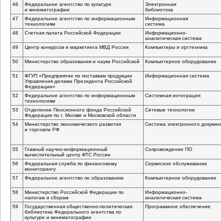
46
Федеральное агентство по культуре
Электронная
и кинематографии
библиотека
47
Федеральное агентство по информационным
Информационная
технологиям
система
48
Счетная палата Российской Федерации
Информационно-
аналитическая
система
49
Центр конкурсов и маркетинга МВД России
Компьютеры и оргтехника
50
Министерство образования и науки Российской
Компьютерное оборудование
51
ФГУП «Предприятие по поставкам продукции
Информационная система
Управления делами Президента Российской
Федерации»
52
Федеральное агентство по информационным
Системная интеграция
технологиям
53
Отделение Пенсионного фонда Российской
Сетевые технологии
Федерации по г. Москве и Московской области
54
Министерство экономического развития
Система электронного докуме
и торговли РФ
55
Главный
научно-информационный
Сопровождение ПО
вычислительный центр ФТС России
56
Федеральная служба по финансовому
Сервисное обслуживание
мониторингу
57
Федеральное агентство по образованию
Компьютерное оборудование
58
Министерство Российской Федерации по
Информационно-
налогам и сборам
аналитическая
система
59
Государственная
общественно-политическая
Программное обеспечение
библиотека Федерального агентства по
культуре и кинематографии