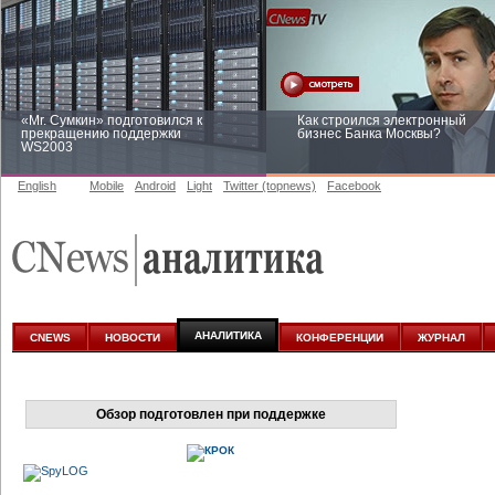
«Mr. Сумкин» подготовился к
Как строился электронный
прекращению поддержки
бизнес Банка Москвы?
WS2003
English
Mobile
Android
Light
Twitter (topnews)
Facebook
Заоблачная оптимизация: как
Рейтинг CNewsInfrastructure 20
Faberlic изменил подход к
приглашаем участвовать
аналитике
АНАЛИТИКА
CNEWS
НОВОСТИ
КОНФЕРЕНЦИИ
ЖУРНАЛ
Обзор подготовлен при поддержке