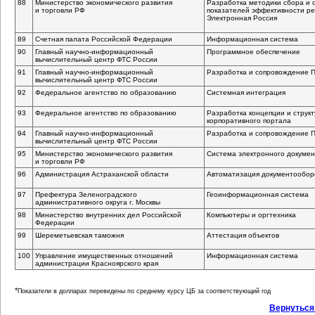
88
Министерство экономического развития
Разработка методики сбора и 
и торговли РФ
показателей эффективности р
Электронная Россия
89
Счетная палата Российской Федерации
Информационная система
90
Главный
научно-информационный
Программное обеспечение
вычислительный центр ФТС России
91
Главный
научно-информационный
Разработка и сопровождение 
вычислительный центр ФТС России
92
Федеральное агентство по образованию
Системная интеграция
93
Федеральное агентство по образованию
Разработка концепции и струк
корпоративного портала
94
Главный
научно-информационный
Разработка и сопровождение 
вычислительный центр ФТС России
95
Министерство экономического развития
Система электронного докуме
и торговли РФ
96
Администрация Астраханской области
Автоматизация документообор
97
Префектура Зеленоградского
Геоинформационная система
административного округа г. Москвы
98
Министерство внутренних дел Российской
Компьютеры и оргтехника
Федерации
99
Шереметьевская таможня
Аттестация объектов
100
Управление имущественных отношений
Информационная система
администрации Красноярского края
*
Показатели в долларах переведены по среднему курсу ЦБ за соответствующий год
Вернуться