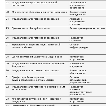
22
Федеральная служба государственной
Лицензионное
статистики
программное
обеспечение
23
Министерство образования и науки Российской
Компьютерное
оборудование
24
Федеральное агентство по образованию
Аппаратно-
программные
средства
25
Правительство Республики Коми
Геоинформа- ционная система
26
Федеральное агентство по образованию
Разработка
стратегии
27
Управление информатизации, Тендерный
Cетевая
Комитет г.Москвы
инфраструктура
28
Центр конкурсов и маркетинга МВД России
Компьютеры
и оргтехника
29
Федеральная таможенная служба Российской
Техническая
Федерации
поддержка
30
Федеральное агентство по образованию
Компьютерное
оборудование
31
Префектура Зеленоградского
Система
административного округа г. Москвы
автоматизации
документооборота
32
Федеральное агентство по информационным
Разработка
технологиям
проектов
административных
регламентов
33
Министерство внутренних дел Российской
Компьютеры
Федерации
и оргтехника
34
Государственный комитет Чувашской
Система