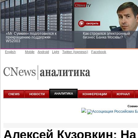
«Mr. Сумкин» подготовился к
Как строился электронный
прекращению поддержки
бизнес Банка Москвы?
WS2003
English
Mobile
Android
Light
Twitter (topnews)
Facebook
Заоблачная оптимизация: как
Рейтинг CNewsInfrastructure 20
Faberlic изменил подход к
приглашаем участвовать
аналитике
АНАЛИТИКА
CNEWS
НОВОСТИ
КОНФЕРЕНЦИИ
ЖУРНАЛ
Совме
Алексей Кузовкин: На