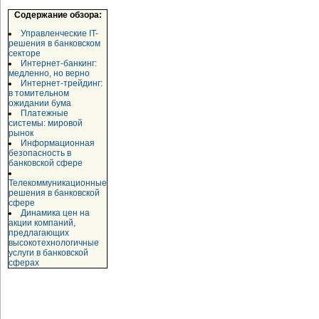
Содержание обзора:
Управленческие IT-
решения в банковском
секторе
Интернет-банкинг:
медленно, но верно
Интернет-трейдинг:
в томительном
ожидании бума
Платежные
системы: мировой
рынок
Информационная
безопасность в
банковской сфере
Телекоммуникационные
решения в банковской
сфере
Динамика цен на
акции компаний,
предлагающих
высокотехнологичные
услуги в банковской
сферах