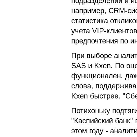
подразделений и и
например, CRM-си
статистика отклик
учета VIP-клиентов
предпочтения по и
При выборе аналит
SAS и Kxen. По оц
функционален, даж
слова, поддержива
Kxen быстрее. "Сб
Потихоньку подтяг
"Каспийский банк" 
этом году - аналит