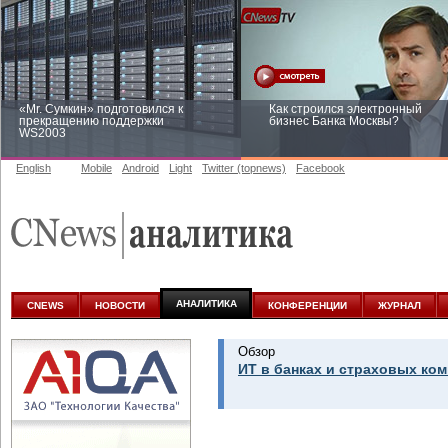
«Mr. Сумкин» подготовился к
Как строился электронный
прекращению поддержки
бизнес Банка Москвы?
WS2003
English
Mobile
Android
Light
Twitter (topnews)
Facebook
Заоблачная оптимизация: как
Рейтинг CNewsInfrastructure 20
Faberlic изменил подход к
приглашаем участвовать
аналитике
АНАЛИТИКА
CNEWS
НОВОСТИ
КОНФЕРЕНЦИИ
ЖУРНАЛ
Обзор
ИТ в банках и страховых ком