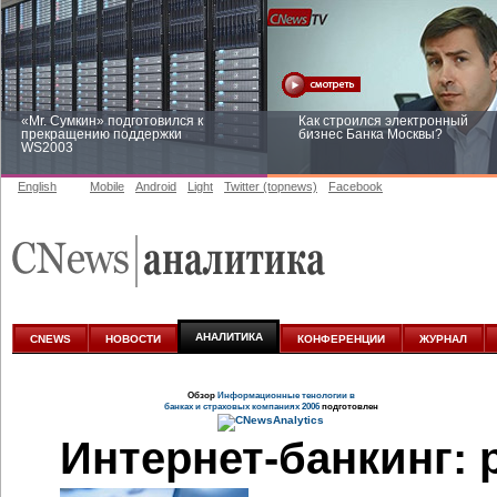
«Mr. Сумкин» подготовился к
Как строился электронный
прекращению поддержки
бизнес Банка Москвы?
WS2003
English
Mobile
Android
Light
Twitter (topnews)
Facebook
Заоблачная оптимизация: как
Рейтинг CNewsInfrastructure 20
Faberlic изменил подход к
приглашаем участвовать
аналитике
АНАЛИТИКА
CNEWS
НОВОСТИ
КОНФЕРЕНЦИИ
ЖУРНАЛ
Обзор
Информационные тенологии в
банках и страховых компаниях 2006
подготовлен
Интернет-банкинг:
р