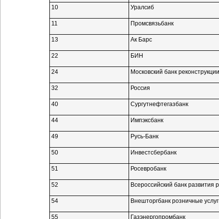
10
Уралсиб
11
Промсвязьбанк
13
Ак Барс
22
БИН
24
Московский банк реконструкции
32
Россия
40
Сургутнефтегазбанк
44
Импэксбанк
49
Русь-Банк
50
Инвестсбербанк
51
Росевробанк
52
Всероссийский банк развития 
54
Внешторгбанк розничные услуг
55
Газэнергопромбанк