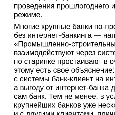
проведения прошлогоднего и
режиме.
Многие крупные банки
по-пр
без
интернет-банкинга
— нап
«Промышленно-строительн
взаимодействуют через сис
по старинке простаивают в о
этому есть свое объяснение
с системы
банк-клиент
на
ин
а выгоду от
интернет-банка
д
сам банк. Тем не менее, в у
крупнейших банков уже неск
и с другими клиентами, прич