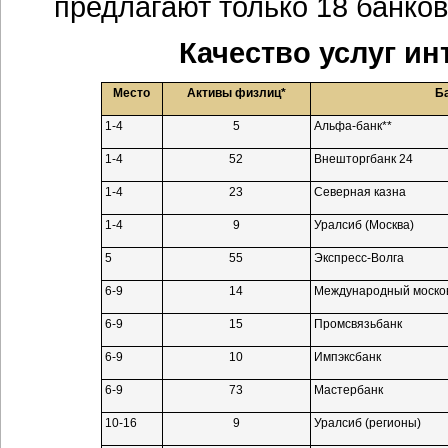
предлагают только 18 банков
Качество услуг
ин
Место
Активы физлиц*
Б
1-4
5
Альфа-банк**
1-4
52
Внешторгбанк 24
1-4
23
Северная казна
1-4
9
Уралсиб (Москва)
5
55
Экспресс-Волга
6-9
14
Международный москов
6-9
15
Промсвязьбанк
6-9
10
Импэксбанк
6-9
73
Мастербанк
10-16
9
Уралсиб (регионы)