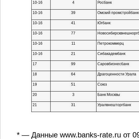
10-16
4
Росбанк
10-16
39
Омский промстройбанк
10-16
41
Югбанк
10-16
77
Новосибирсквнешнорг
10-16
11
Петрокоммерц
10-16
21
Сибакадембанк
17
99
Саровбизнесбанк
18
64
Драгоценности Урала
19
51
Союз
20
3
Банк Москвы
21
31
Уралвнешторгбанк
* — Данные
www.banks-rate.ru
от 0