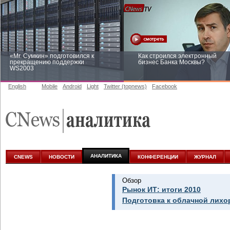
«Mr. Сумкин» подготовился к
Как строился электронный
прекращению поддержки
бизнес Банка Москвы?
WS2003
English
Mobile
Android
Light
Twitter (topnews)
Facebook
Заоблачная оптимизация: как
Рейтинг CNewsInfrastructure 20
Faberlic изменил подход к
приглашаем участвовать
аналитике
АНАЛИТИКА
CNEWS
НОВОСТИ
КОНФЕРЕНЦИИ
ЖУРНАЛ
Обзор
Рынок ИТ: итоги 2010
Подготовка к облачной лихо