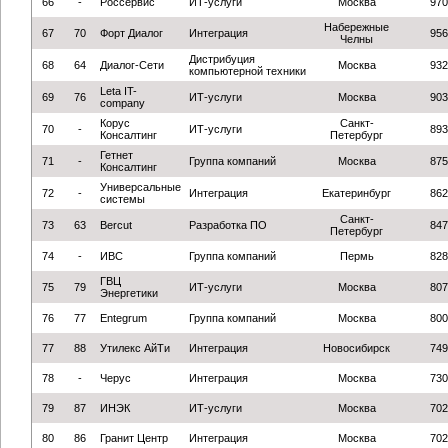
66
-
Россервис
ИТ-услуги
Москва
970
Набережные
67
70
Форт Диалог
Интеграция
956
Челны
Дистрибуция
68
64
Диалог-Сети
Москва
932
компьютерной техники
Leta IT-
69
76
ИТ-услуги
Москва
903
company
Корус
Санкт-
70
-
ИТ-услуги
893
Консалтинг
Петербург
Гетнет
71
-
Группа компаний
Москва
875
Консалтинг
Универсальные
72
-
Интеграция
Екатеринбург
862
системы
Санкт-
73
63
Bercut
Разработка ПО
847
Петербург
74
-
ИВС
Группа компаний
Пермь
828
ГВЦ
75
79
ИТ-услуги
Москва
807
Энергетики
76
77
Entegrum
Группа компаний
Москва
800
77
88
Утилекс АйТи
Интеграция
Новосибирск
749
78
-
Черус
Интеграция
Москва
730
79
87
ИНЭК
ИТ-услуги
Москва
702
80
86
Гранит Центр
Интеграция
Москва
702