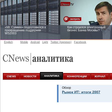
«Mr. Сумкин» подготовился к
Как строился электронный
прекращению поддержки
бизнес Банка Москвы?
WS2003
English
Mobile
Android
Light
Twitter (topnews)
Facebook
Заоблачная оптимизация: как
Рейтинг CNewsInfrastructure 20
Faberlic изменил подход к
приглашаем участвовать
аналитике
АНАЛИТИКА
CNEWS
НОВОСТИ
КОНФЕРЕНЦИИ
ЖУРНАЛ
Обзор
Рынок ИТ: итоги 2007