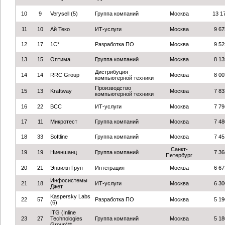
10
9
Verysell (5)
Группа компаний
Москва
13 1
11
10
Ай Теко
ИТ-услуги
Москва
9 67
12
17
1С*
Разработка ПО
Москва
9 52
13
15
Оптима
Группа компаний
Москва
8 13
Дистрибуция
14
14
RRC Group
Москва
8 00
компьютерной техники
Производство
15
13
Kraftway
Москва
7 83
компьютерной техники
16
22
BCC
ИТ-услуги
Москва
7 79
17
11
Микротест
Группа компаний
Москва
7 48
18
33
Softline
Группа компаний
Москва
7 45
Санкт-
19
19
Ниеншанц
Группа компаний
7 36
Петербург
20
21
Энвижн Груп
Интеграция
Москва
6 67
Инфосистемы
21
18
ИТ-услуги
Москва
6 30
Джет
Kaspersky Labs
22
57
Разработка ПО
Москва
5 19
(6)
ITG (Inline
23
27
Technologies
Группа компаний
Москва
5 18
Group)**