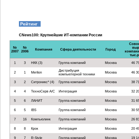
Рейтинг
CNews100: Крупнейшие ИТ-компании России
Сово
№
№
выр
Компания
Сфера деятельности
Город
2007
2006
компани
тыс.р
1
3
НКК (3)
Группа компаний
Москва
46 7
Дистрибуция
2
1
Merlion
Москва
46 3
компьютерной техники
3
2
Ситроникс* (4)
Группа компаний
Москва
38 7
4
4
ТехноСерв А/С
Интеграция
Москва
32 2
5
6
ЛАНИТ
Группа компаний
Москва
31 6
6
5
IBS
Группа компаний
Москва
30 5
7
16
Компьюлинк
Группа компаний
Москва
26 8
8
8
Крок
Интеграция
Москва
20 4
9
7
R-Style
Группа компаний
Москва
19 1