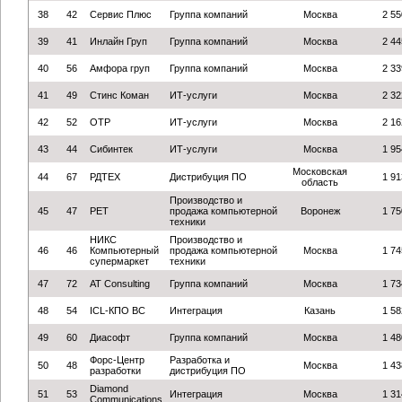
38
42
Сервис Плюс
Группа компаний
Москва
2 55
39
41
Инлайн Груп
Группа компаний
Москва
2 44
40
56
Амфора груп
Группа компаний
Москва
2 33
41
49
Стинс Коман
ИТ-услуги
Москва
2 32
42
52
ОТР
ИТ-услуги
Москва
2 16
43
44
Сибинтек
ИТ-услуги
Москва
1 95
Московская
44
67
РДТЕХ
Дистрибуция ПО
1 91
область
Производство и
45
47
РЕТ
продажа компьютерной
Воронеж
1 75
техники
НИКС
Производство и
46
46
Компьютерный
продажа компьютерной
Москва
1 74
супермаркет
техники
47
72
AT Consulting
Группа компаний
Москва
1 73
48
54
ICL-КПО ВС
Интеграция
Казань
1 58
49
60
Диасофт
Группа компаний
Москва
1 48
Форс-Центр
Разработка и
50
48
Москва
1 43
разработки
дистрибуция ПО
Diamond
51
53
Интеграция
Москва
1 31
Communications