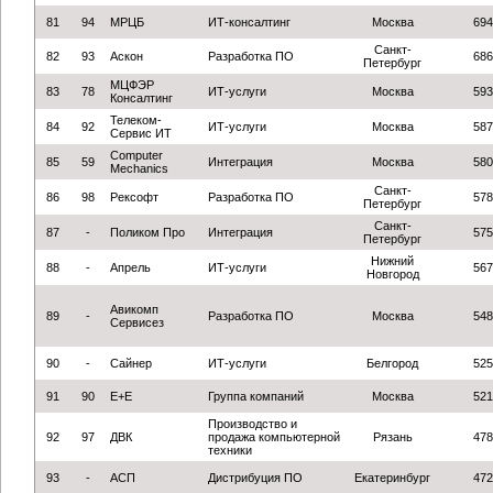
81
94
МРЦБ
ИТ-консалтинг
Москва
694
Санкт-
82
93
Аскон
Разработка ПО
686
Петербург
МЦФЭР
83
78
ИТ-услуги
Москва
593
Консалтинг
Телеком-
84
92
ИТ-услуги
Москва
587
Сервис ИТ
Computer
85
59
Интеграция
Москва
580
Mechanics
Санкт-
86
98
Рексофт
Разработка ПО
578
Петербург
Санкт-
87
-
Поликом Про
Интеграция
575
Петербург
Нижний
88
-
Апрель
ИТ-услуги
567
Новгород
Авикомп
89
-
Разработка ПО
Москва
548
Сервисез
90
-
Сайнер
ИТ-услуги
Белгород
525
91
90
Е+Е
Группа компаний
Москва
521
Производство и
92
97
ДВК
продажа компьютерной
Рязань
478
техники
93
-
АСП
Дистрибуция ПО
Екатеринбург
472