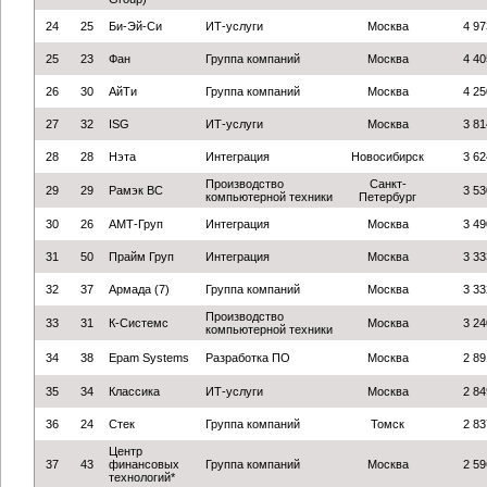
24
25
Би-Эй-Си
ИТ-услуги
Москва
4 97
25
23
Фан
Группа компаний
Москва
4 40
26
30
АйТи
Группа компаний
Москва
4 25
27
32
ISG
ИТ-услуги
Москва
3 81
28
28
Нэта
Интеграция
Новосибирск
3 62
Производство
Санкт-
29
29
Рамэк ВС
3 53
компьютерной техники
Петербург
30
26
АМТ-Груп
Интеграция
Москва
3 49
31
50
Прайм Груп
Интеграция
Москва
3 33
32
37
Армада (7)
Группа компаний
Москва
3 33
Производство
33
31
К-Системс
Москва
3 24
компьютерной техники
34
38
Epam Systems
Разработка ПО
Москва
2 89
35
34
Классика
ИТ-услуги
Москва
2 84
36
24
Стек
Группа компаний
Томск
2 83
Центр
37
43
финансовых
Группа компаний
Москва
2 59
технологий*