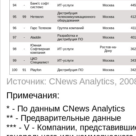
Банк'c софт
94
-
ИТ-услуги
Москва
445
системс
Дистрибуция
95
99
Нетвелл
телекоммуникационного
Москва
412
оборудования
96
-
Гарс Телеком
Группа компаний
Москва
411
Разработка и
97
-
Aladdin
Москва
401
дистрибуция ПО
Южная
Ростов-на-
98
-
Софтверная
ИТ-услуги
362
Дону
компания
ЦКО
99
-
ИТ-услуги
Москва
343
Специалист
100
91
Playfon
Дистрибуция ПО
Москва
342
Источник: CNews Analytics, 200
Примечания:
* - По данным CNews Analytics
** - Предварительные данные
*** - V - Компании, представивш