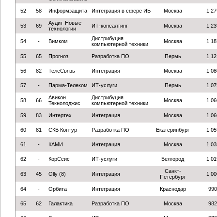
52
58
Информзащита
Интеграция в сфере ИБ
Москва
1 27
Аудит-Новые
53
69
ИТ-консалтинг
Москва
1 23
технологии
Дистрибуция
54
-
Вимком
Москва
1 18
компьютерной техники
55
65
Прогноз
Разработка ПО
Пермь
1 12
56
82
ТелеСвязь
Интеграция
Москва
1 08
57
-
Парма-Телеком
ИТ-услуги
Пермь
1 07
Авикон
Дистрибуция
58
66
Москва
1 06
Текнолоджис
компьютерной техники
59
83
Интертех
Интеграция
Москва
1 06
60
81
СКБ Контур
Разработка ПО
Екатеринбург
1 05
61
-
КАМИ
Интеграция
Москва
1 03
62
-
КорСсис
ИТ-услуги
Белгород
1 01
Санкт-
63
45
Olly (8)
Интеграция
1 00
Петербург
64
-
Орбита
Интеграция
Краснодар
990
65
62
Галактика
Разработка ПО
Москва
982