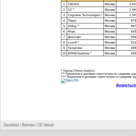
1
CBOSS
Москва
2 45
2
1С *
Москва
1 99
3
Cognitive Technologies *
Москва
1 58
4
Парус
Москва
876
5
Abbyy *
Москва
697
6
Форс
Москва
645
7
Диасофт
Москва
560
8
Luxoft *
Москва
521
9
Галактика
Москва
489
10
EPAM Systems *
Москва
460
* Оценка CNews Analytics
*** Показатели в долларах пересчитаны по среднему курс
**** Показатели в долларах пересчитаны по среднему кур
Вернуться
Техноблог
|
Форумы
|
ТВ
|
Архив