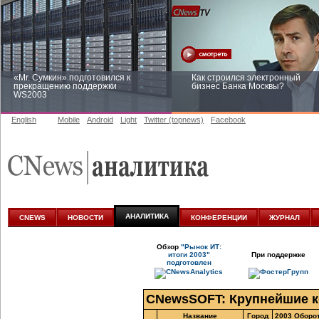
«Mr. Сумкин» подготовился к
Как строился электронный
прекращению поддержки
бизнес Банка Москвы?
WS2003
English
Mobile
Android
Light
Twitter (topnews)
Facebook
Заоблачная оптимизация: как
Рейтинг CNewsInfrastructure 20
Faberlic изменил подход к
приглашаем участвовать
аналитике
АНАЛИТИКА
CNEWS
НОВОСТИ
КОНФЕРЕНЦИИ
ЖУРНАЛ
Обзор
"Рынок ИТ:
итоги 2003"
При поддержке
подготовлен
CNewsSOFT: Крупнейшие к
Название
Город
2003 Оборот,