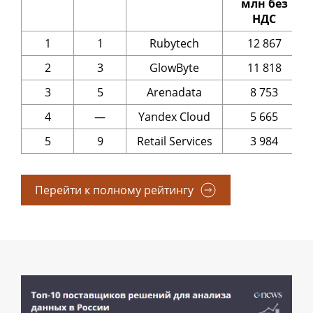
млн без
НДС
1
1
Rubytech
12 867
2
3
GlowByte
11 818
3
5
Arenadata
8 753
4
—
Yandex Cloud
5 665
5
9
Retail Services
3 984
Перейти к полному рейтингу