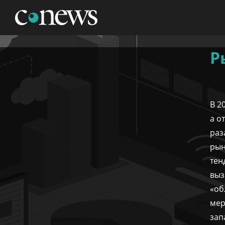
НОВОСТИ
АНАЛИТИКА
МАРКЕТ
КОНФЕРЕНЦИИ
Р
ЖУРНАЛ
ТЕХНИКА
ТВ
В 2
а о
раз
рын
тен
выз
«об
мер
зап