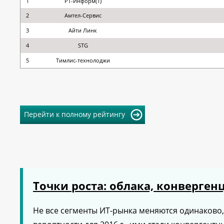
1
РТ-Информ(1)
2
Амтел-Сервис
3
Айти Линк
4
STG
5
Тимлис-технолоджи
Перейти к полному рейтингу
Точки роста: облака, конверген
Не все сегменты ИТ-рынка меняются одинаково, в