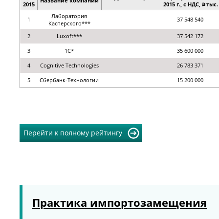
Название компании
2015
2015 г., с НДС,
тыс.
p
Лаборатория
1
37 548 540
Касперского***
2
Luxoft***
37 542 172
3
1С*
35 600 000
4
Cognitive Technologies
26 783 371
5
Сбербанк-Технологии
15 200 000
Перейти к полному рейтингу
Практика импортозамещения