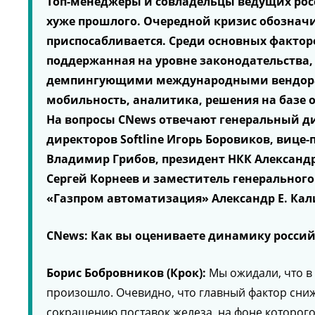
Топ-менеджеры и совладельцы ведущих росс
хуже прошлого. Очередной кризис обозначи
приспосабливается. Среди основных факто
поддержанная на уровне законодательства,
демпингующими международными вендорам
мобильность, аналитика, решения на базе о
На вопросы CNews отвечают генеральный ди
директоров Softline Игорь Боровиков, виц
Владимир Грибов, президент НКК Александр
Сергей Корнеев и заместитель генерально
«Газпром автоматизация» Александр Е. Кал
CNews: Как вы оцениваете динамику российс
Борис Бобровников (Крок):
Мы ожидали, что в 
произошло. Очевидно, что главный фактор сниж
сокращению поставок железа, на фоне которого