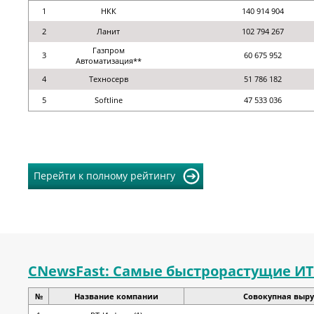
1
НКК
140 914 904
2
Ланит
102 794 267
Газпром
3
60 675 952
Автоматизация**
4
Техносерв
51 786 182
5
Softline
47 533 036
Перейти к полному рейтингу
CNewsFast: Самые быстрорастущие ИТ
№
Название компании
Совокупная выруч