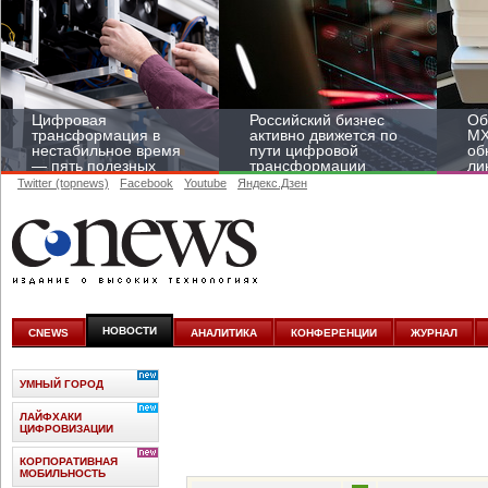
Цифровая
Российский бизнес
Об
трансформация в
активно движется по
MX
нестабильное время
пути цифровой
об
— пять полезных
трансформации
ли
лайфхаков
Twitter (topnews)
Facebook
Youtube
Яндекс.Дзен
НОВОСТИ
CNEWS
АНАЛИТИКА
КОНФЕРЕНЦИИ
ЖУРНАЛ
УМНЫЙ ГОРОД
ЛАЙФХАКИ
ЦИФРОВИЗАЦИИ
КОРПОРАТИВНАЯ
МОБИЛЬНОСТЬ