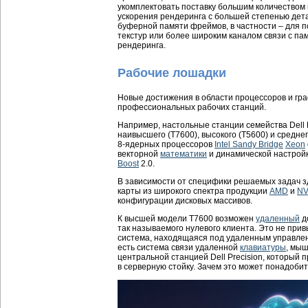
укомплектовать поставку большим количеством
ускорения рендеринга с большей степенью де
буферной памяти фреймов, в частности – для 
текстур или более широким каналом связи с па
рендеринга.
Рабочие лошадки
Новые достижения в области процессоров и гр
профессиональных рабочих станций.
Например, настольные станции семейства Dell 
наивысшего (T7600), высокого (T5600) и средне
8-ядерных процессоров
Intel Sandy Bridge
Xeon
векторной
математики
и динамической настрой
Boost
2.0.
В зависимости от специфики решаемых задач з
карты из широкого спектра продукции
AMD
и
NV
конфигурации дисковых массивов.
К высшей модели T7600 возможен
удаленный
д
так называемого нулевого клиента. Это не при
система, находящаяся под удаленным управлен
есть система связи удаленной
клавиатуры
, мы
центральной станцией Dell Precision, который
в серверную стойку. Зачем это может понадоби