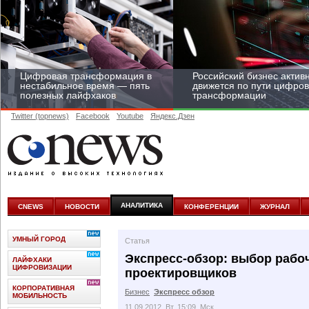
Цифровая трансформация в
Российский бизнес актив
нестабильное время — пять
движется по пути цифро
полезных лайфхаков
трансформации
Twitter (topnews)
Facebook
Youtube
Яндекс.Дзен
Средний бизнес начал
цифровизироваться со
скоростью крупных
АНАЛИТИКА
CNEWS
НОВОСТИ
КОНФЕРЕНЦИИ
ЖУРНАЛ
корпораций
УМНЫЙ ГОРОД
Статья
Экспресс-обзор: выбор рабо
ЛАЙФХАКИ
ЦИФРОВИЗАЦИИ
проектировщиков
КОРПОРАТИВНАЯ
Бизнес
Экспресс обзор
МОБИЛЬНОСТЬ
11.09.2012, Вт, 15:09, Мск