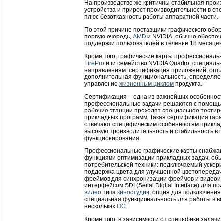
На производстве же критичны стабильная прои
устройства и прирост производительности в с
плюс безотказность работы аппаратной части.
По этой причине поставщики графического обо
первую очередь,
AMD
и NVIDIA, обычно обеспе
поддержки пользователей в течение 18 месяцев
Кроме того, графические карты профессиональ
FirePro
или семейство NVIDIA Quadro, специал
направлениям: сертификация приложений, опти
дополнительная функциональность, определяе
управление
жизненным циклом
продукта.
Сертификация – одна из важнейших особенност
профессиональные задачи решаются с помощь
рабочие станции проходят специальное тестир
прикладных программ. Такая сертификация гара
отвечают специфическим особенностям прикла
высокую производительность и стабильность в
функционирования.
Профессиональные графические карты снабжа
функциями оптимизации прикладных задач, об
потребительской техники: подключаемый ускор
поддержка цвета для улучшенной цветопереда
фреймов для синхронизации фреймов и видеоис
интерфейсом SDI (Serial Digital Interface) для 
видео
типа
киностудии
, опция для подключени
специальная функциональность для работы в в
нескольких
ОС
.
Кроме того, в зависимости от специфики задач