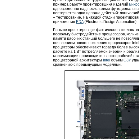
производительности труда специалистов. Отку
примера работу проектировщика изделий
микр
одновременно над несколькими функциональным
повторяется одна цепочка действий: логический
– тестирование. На каждой стадии проектиров
приложения
EDA
(Electronic Design Automation).
Раньше проектировщик фактически выполнял вс
поскольку быстродействие процессоров, колич
памяти рабочих станций большего не позволял
появлением нового поколения процессоров Inte
процессоры обеспечивают гораздо более высок
расчете на 1 Вт потребляемой энергии и реал
максимизации производительности рабочей стан
процессорной архитектуры
Intel
объем
ОЗУ
удал
сравнению с предыдущими моделями.