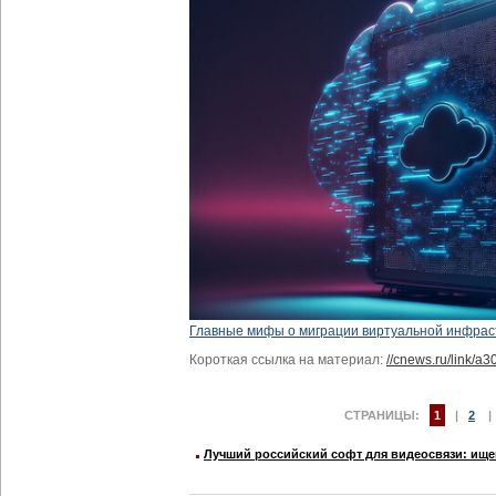
Главные мифы о миграции виртуальной инфрас
Короткая ссылка на материал:
//cnews.ru/link/a3
СТРАНИЦЫ:
1
|
2
Лучший российский софт для видеосвязи: ище