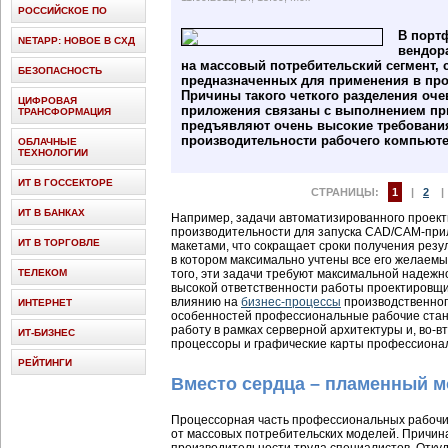
РОССИЙСКОЕ ПО
В порт
NETAPP: НОВОЕ В СХД
вендор
на массовый потребительский сегмент, с
БЕЗОПАСНОСТЬ
предназначенных для применения в пр
Причины такого четкого разделения оч
ЦИФРОВАЯ
приложения связаны с выполнением при
ТРАНСФОРМАЦИЯ
предъявляют очень высокие требования
производительности рабочего компьюте
ОБЛАЧНЫЕ
ТЕХНОЛОГИИ
ИТ В ГОССЕКТОРЕ
СТРАНИЦЫ:
1
|
2
ИТ В БАНКАХ
Например, задачи автоматизированного проек
производительности для запуска CAD/CAM-при
ИТ В ТОРГОВЛЕ
макетами, что сокращает сроки получения резу
в котором максимально учтены все его желаемы
ТЕЛЕКОМ
того, эти задачи требуют максимальной надежн
высокой ответственности работы проектировщико
влиянию на
бизнес-процессы
производственног
ИНТЕРНЕТ
особенностей профессиональные рабочие стан
работу в рамках серверной архитектуры и, во-в
ИТ-БИЗНЕС
процессоры и графические карты профессионал
РЕЙТИНГИ
Вместо сердца – пламенный м
Процессорная часть профессиональных рабочи
от массовых потребительских моделей. Причин