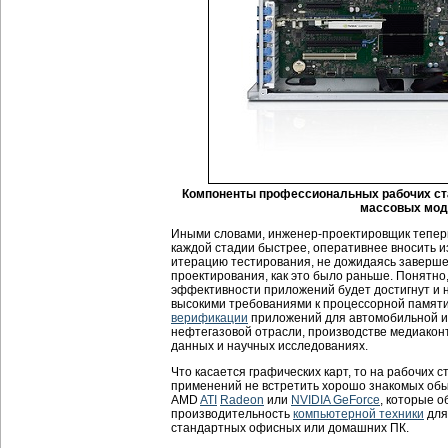
Компоненты профессиональных рабочих ст
массовых мод
Иными словами, инженер-проектировщик тепер
каждой стадии быстрее, оперативнее вносить 
итерацию тестирования, не дожидаясь заверше
проектирования, как это было раньше. Понятно
эффективности приложений будет достигнут и н
высокими требованиями к процессорной памяти
верификации
приложений для автомобильной и
нефтегазовой отрасли, производстве медиакон
данных и научных исследованиях.
Что касается графических карт, то на рабочих
применений не встретить хорошо знакомых об
AMD
ATI
Radeon
или
NVIDIA GeForce
, которые 
производительность
компьютерной техники
для
стандартных офисных или домашних ПК.