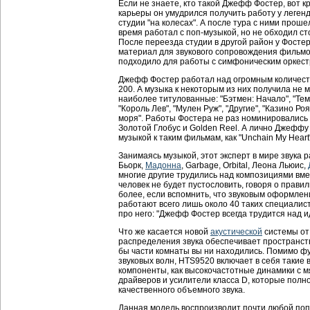
Если не знаете, кто такой Джефф Фостер, вот к
карьеры он умудрился получить работу у легенд
студии "на колесах". А после тура с ними проше
время работал с поп-музыкой, но не обходил с
После переезда студии в другой район у Фосте
материал для звукового сопровождения фильмо
подходило для работы с симфоническим оркест
Джефф Фостер работал над огромным количеств
200. А музыка к некоторым из них получила не 
наиболее титулованные: "Бэтмен: Начало", "Те
"Король Лев", "Мулен Руж", "Другие", "Казино Ро
моря". Работы Фостера не раз номинировались
Золотой Глобус и Golden Reel. А лично Джеффу
музыкой к таким фильмам, как "Unchain My Heart
Занимаясь музыкой, этот эксперт в мире звука 
Бьорк,
Мадонна
, Garbage, Orbital, Леона Льюис,
многие другие трудились над композициями вме
человек не будет пустословить, говоря о прави
более, если вспомнить, что звуковым оформлен
работают всего лишь около 40 таких специалист
про него: "Джефф Фостер всегда трудится над 
Что же касается новой
акустической
системы от 
распределения звука обеспечивает пространств
бы части комнаты вы ни находились. Помимо ф
звуковых волн, HTS9520 включает в себя такие
компоненты, как высокочастотные динамики с 
драйверов и усилители класса D, которые полн
качественного объемного звука.
Данная модель воспроизводит почти любой поп