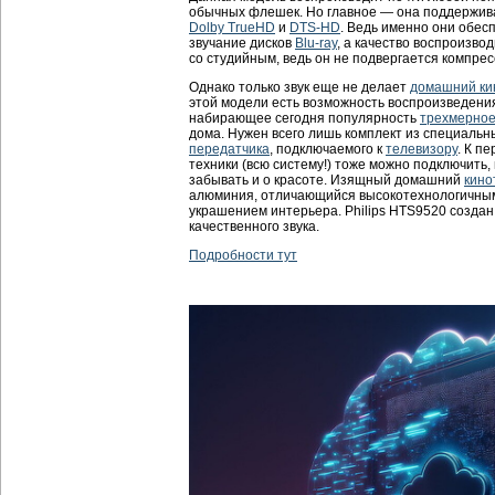
обычных флешек. Но главное — она поддержи
Dolby TrueHD
и
DTS-HD
. Ведь именно они обе
звучание дисков
Blu-ray
, а качество воспроизво
со студийным, ведь он не подвергается компрес
Однако только звук еще не делает
домашний ки
этой модели есть возможность воспроизведения
набирающее сегодня популярность
трехмерно
дома. Нужен всего лишь комплект из специальн
передатчика
, подключаемого к
телевизору
. К п
техники (всю систему!) тоже можно подключить,
забывать и о красоте. Изящный домашний
кино
алюминия, отличающийся высокотехнологичным
украшением интерьера. Philips HTS9520 созда
качественного звука.
Подробности тут