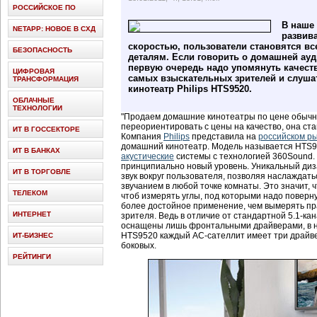
РОССИЙСКОЕ ПО
В наше 
NETAPP: НОВОЕ В СХД
развив
скоростью, пользователи становятся в
БЕЗОПАСНОСТЬ
деталям. Если говорить о домашней ауди
первую очередь надо упомянуть качеств
ЦИФРОВАЯ
самых взыскательных зрителей и слуша
ТРАНСФОРМАЦИЯ
кинотеатр Philips HTS9520.
ОБЛАЧНЫЕ
ТЕХНОЛОГИИ
"Продаем домашние кинотеатры по цене обычны
переориентировать с цены на качество, она ста
ИТ В ГОССЕКТОРЕ
Компания
Philips
представила на
российском р
домашний кинотеатр. Модель называется HTS95
ИТ В БАНКАХ
акустические
системы с технологией 360Sound. 
принципиально новый уровень. Уникальный диз
ИТ В ТОРГОВЛЕ
звук вокруг пользователя, позволяя наслажда
звучанием в любой точке комнаты. Это значит, 
ТЕЛЕКОМ
чтоб измерять углы, под которыми надо поверн
более достойное применение, чем вымерять пр
ИНТЕРНЕТ
зрителя. Ведь в отличие от стандартной 5.1-ка
оснащены лишь фронтальными драйверами, в 
HTS9520 каждый АС-сателлит имеет три драйве
ИТ-БИЗНЕС
боковых.
РЕЙТИНГИ