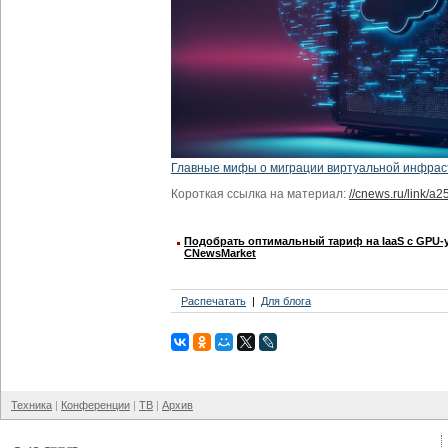
Главные мифы о миграции виртуальной инфрас
Короткая ссылка на материал:
//cnews.ru/link/a2
Подобрать оптимальный тариф на IaaS с GPU-
CNewsMarket
Распечатать
Для блога
Техника
Конференции
ТВ
Архив