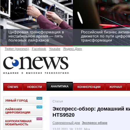
Цифровая трансформация в
Российский бизнес актив
нестабильное время — пять
движется по пути цифро
полезных лайфхаков
трансформации
Twitter (topnews)
Facebook
Youtube
Яндекс.Дзен
Средний бизнес начал
цифровизироваться со
скоростью крупных
АНАЛИТИКА
CNEWS
НОВОСТИ
КОНФЕРЕНЦИИ
ЖУРНАЛ
корпораций
УМНЫЙ ГОРОД
Статья
Экспресс-обзор: домашний ки
ЛАЙФХАКИ
ЦИФРОВИЗАЦИИ
HTS9520
КОРПОРАТИВНАЯ
Современный дом
Экспресс обзор
МОБИЛЬНОСТЬ
13.01.2011, Чт, 13:01, Мск