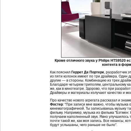
Кроме отличного звука у Philips HTS9520 
контента в фор
Как пояснил
Геррет Де Портере
, разработчик 
из пяти колонок имеют по три драйвера. Один 
другие — в стороны. Комбинацию из трех драй
Благодаря четырем триполям, центральному к
же, как в кинотеатре. Здорово, что при разрабо
Драйверы и материалы излучают качество и мо
Про качество нового агрегата рассказал и зна
Фостер
: "При записи мне важно, чтобы музыка 
кинематографичной. Ты записываешь музыку та
фильму. Например, музыка из фильма "Бэтмен: 
получаем наполненный звук. Явно улучшилось то
почти такой же, как моя запись. Все нюансы, к
будут услышаны, чего раньше не было".